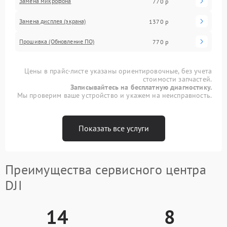
Замена микрофона
770 р
Замена дисплея (экрана)
1370 р
Прошивка (Обновление ПО)
770 р
Цены в прайс-листе указаны ориентировочные, без учета
стоимости запчастей.
Записывайтесь на бесплатную диагностику.
Мы проверим ваше устройство и укажем на неисправность.
Показать все услуги
Преимущества сервисного центра
DJI
14
8