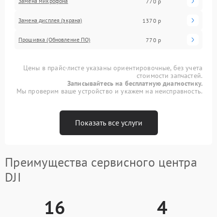
Замена микрофона
770 р
Замена дисплея (экрана)
1370 р
Прошивка (Обновление ПО)
770 р
Цены в прайс-листе указаны ориентировочные, без учета
стоимости запчастей.
Записывайтесь на бесплатную диагностику.
Мы проверим ваше устройство и укажем на неисправность.
Показать все услуги
Преимущества сервисного центра
DJI
16
4