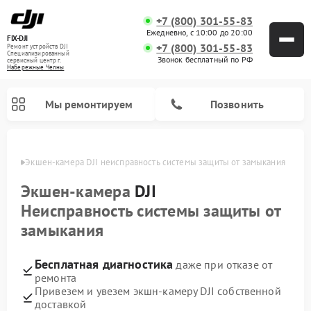
+7 (800) 301-55-83
Ежедневно, с 10:00 до 20:00
FIX-DJI
+7 (800) 301-55-83
Ремонт устройств DJI
Специализированный
Звонок бесплатный по РФ
cервисный центр г.
Набережные Челны
Мы ремонтируем
Позвонить
елнах
Экшен-камера DJI неисправность системы защиты от замыкания
Экшен-камера
DJI
Неисправность системы защиты от
замыкания
Бесплатная диагностика
даже при отказе от
ремонта
Привезем и увезем экшн-камеру DJI собственной
доставкой