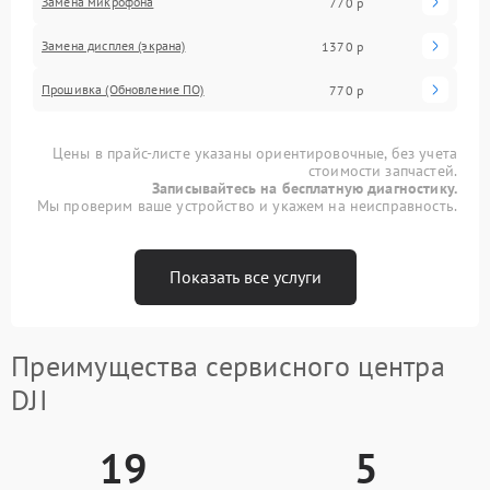
Замена микрофона
770 р
Замена дисплея (экрана)
1370 р
Прошивка (Обновление ПО)
770 р
Цены в прайс-листе указаны ориентировочные, без учета
стоимости запчастей.
Записывайтесь на бесплатную диагностику.
Мы проверим ваше устройство и укажем на неисправность.
Показать все услуги
Преимущества сервисного центра
DJI
19
5