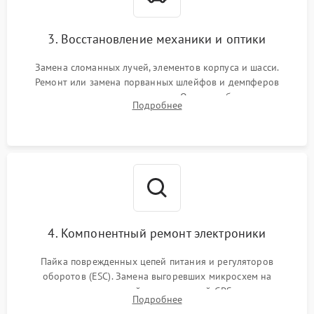
3. Восстановление механики и оптики
Замена сломанных лучей, элементов корпуса и шасси.
Ремонт или замена порванных шлейфов и демпферов
трехосевого подвеса камеры. Очистка объектива,
Подробнее
восстановление механизма фокусировки. Установка новых
пропеллеров.
4. Компонентный ремонт электроники
Пайка поврежденных цепей питания и регуляторов
оборотов (ESC). Замена выгоревших микросхем на
материнской плате, модулей GPS
Подробнее