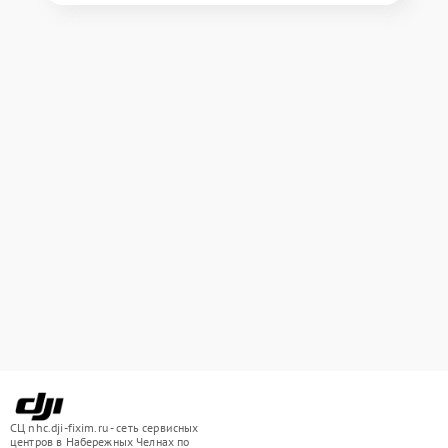
СЦ nhc.dji-fixim.ru - сеть сервисных
центров в Набережных Челнах по