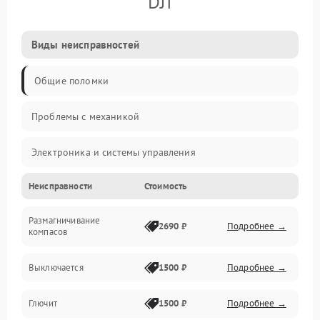
DJI
Виды неисправностей
Общие поломки
Проблемы с механикой
Электроника и системы управления
Неисправности
Стоимость
Проблемы с сигналом
Размагничивание
Двигатели и силовая установка
2690 ₽
Подробнее →
компасов
ESC и питание
Выключается
1500 ₽
Подробнее →
Камера и подвес
Глючит
1500 ₽
Подробнее →