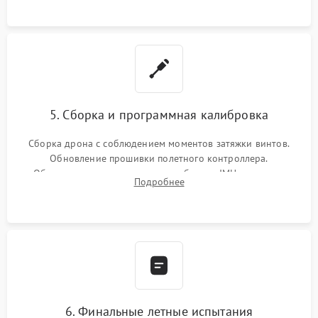
5. Сборка и программная калибровка
Сборка дрона с соблюдением моментов затяжки винтов.
Обновление прошивки полетного контроллера.
Обязательная программная калибровка IMU-сенсоров,
Подробнее
компаса, датчиков позиционирования и горизонта подвеса
камеры.
6. Финальные летные испытания