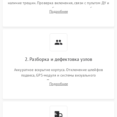
наличие трещин. Проверка включения, связи с пультом ДУ и
передачи видеосигнала. Считывание логов ошибок через
Подробнее
полетное ПО для определения характера неисправности.
2. Разборка и дефектовка узлов
Аккуратное вскрытие корпуса. Отключение шлейфов
подвеса, GPS-модуля и системы визуального
позиционирования. Проверка полетного контроллера,
Подробнее
регуляторов оборотов (ESC) и бесколлекторных моторов на
короткое замыкание.