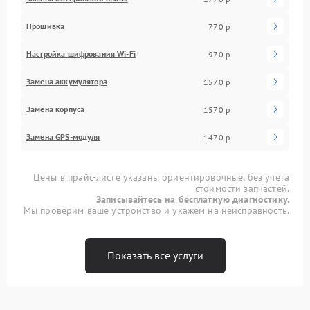
Прошивка
770 р
Настройка шифрования Wi-Fi
970 р
Замена аккумулятора
1570 р
Замена корпуса
1570 р
Замена GPS-модуля
1470 р
Цены в прайс-листе указаны ориентировочные, без учета
стоимости запчастей.
Записывайтесь на бесплатную диагностику.
Мы проверим ваше устройство и укажем на неисправность.
Показать все услуги