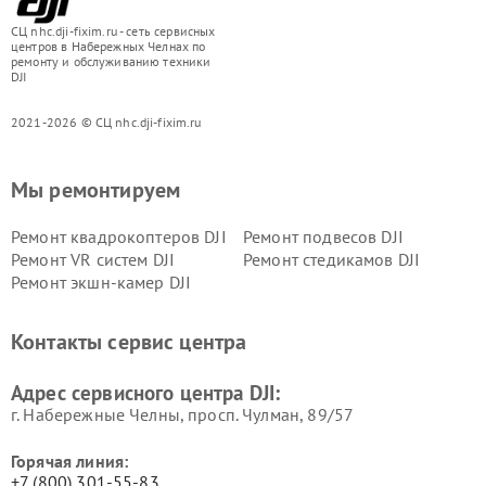
СЦ nhc.dji-fixim.ru - сеть сервисных
центров в Набережных Челнах по
ремонту и обслуживанию техники
DJI
2021-2026 © СЦ nhc.dji-fixim.ru
Мы ремонтируем
Ремонт квадрокоптеров DJI
Ремонт подвесов DJI
Ремонт VR систем DJI
Ремонт стедикамов DJI
Ремонт экшн-камер DJI
Контакты сервис центра
Адрес сервисного центра DJI:
г. Набережные Челны, просп. Чулман, 89/57
Горячая линия:
+7 (800) 301-55-83