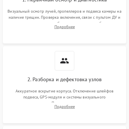
Визуальный осмотр лучей, пропеллеров и подвеса камеры на
наличие трещин. Проверка включения, связи с пультом ДУ и
передачи видеосигнала. Считывание логов ошибок через
Подробнее
полетное ПО для определения характера неисправности.
2. Разборка и дефектовка узлов
Аккуратное вскрытие корпуса. Отключение шлейфов
подвеса, GPS-модуля и системы визуального
позиционирования. Проверка полетного контроллера,
Подробнее
регуляторов оборотов (ESC) и бесколлекторных моторов на
короткое замыкание.