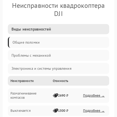
Неисправности квадрокоптера
DJI
Виды неисправностей
Общие поломки
Проблемы с механикой
Электроника и системы управления
Неисправности
Стоимость
Проблемы с сигналом
Размагничивание
Двигатели и силовая установка
2690 ₽
Подробнее →
компасов
ESC и питание
Выключается
1500 ₽
Подробнее →