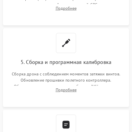
материнской плате, модулей GPS
Подробнее
5. Сборка и программная калибровка
Сборка дрона с соблюдением моментов затяжки винтов.
Обновление прошивки полетного контроллера.
Обязательная программная калибровка IMU-сенсоров,
Подробнее
компаса, датчиков позиционирования и горизонта подвеса
камеры.