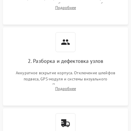
передачи видеосигнала. Считывание логов ошибок через
Подробнее
полетное ПО для определения характера неисправности.
2. Разборка и дефектовка узлов
Аккуратное вскрытие корпуса. Отключение шлейфов
подвеса, GPS-модуля и системы визуального
позиционирования. Проверка полетного контроллера,
Подробнее
регуляторов оборотов (ESC) и бесколлекторных моторов на
короткое замыкание.