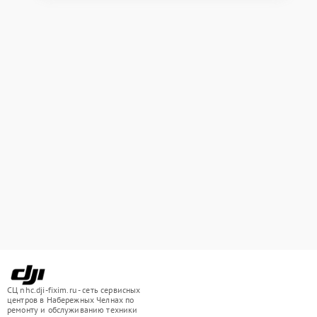
СЦ nhc.dji-fixim.ru - сеть сервисных
центров в Набережных Челнах по
ремонту и обслуживанию техники