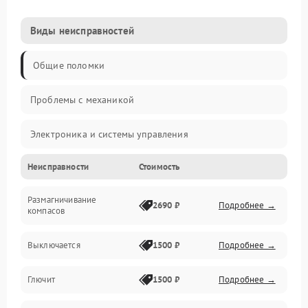
Виды неисправностей
Общие поломки
Проблемы с механикой
Электроника и системы управления
Неисправности
Стоимость
Проблемы с сигналом
Размагничивание
Двигатели и силовая установка
2690 ₽
Подробнее →
компасов
ESC и питание
Выключается
1500 ₽
Подробнее →
Камера и подвес
Глючит
1500 ₽
Подробнее →
Механические повреждения