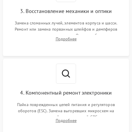
3. Восстановление механики и оптики
Замена сломанных лучей, элементов корпуса и шасси.
Ремонт или замена порванных шлейфов и демпферов
трехосевого подвеса камеры. Очистка объектива,
Подробнее
восстановление механизма фокусировки. Установка новых
пропеллеров.
4. Компонентный ремонт электроники
Пайка поврежденных цепей питания и регуляторов
оборотов (ESC). Замена выгоревших микросхем на
материнской плате, модулей GPS
Подробнее