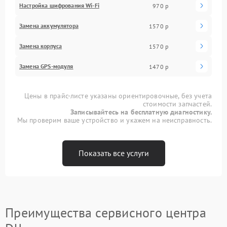
Настройка шифрования Wi-Fi
970 р
Замена аккумулятора
1570 р
Замена корпуса
1570 р
Замена GPS-модуля
1470 р
Цены в прайс-листе указаны ориентировочные, без учета
стоимости запчастей.
Записывайтесь на бесплатную диагностику.
Мы проверим ваше устройство и укажем на неисправность.
Показать все услуги
Преимущества сервисного центра