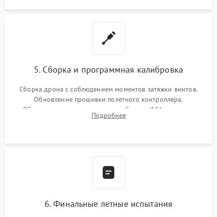
5. Сборка и программная калибровка
Сборка дрона с соблюдением моментов затяжки винтов.
Обновление прошивки полетного контроллера.
Обязательная программная калибровка IMU-сенсоров,
Подробнее
компаса, датчиков позиционирования и горизонта подвеса
камеры.
6. Финальные летные испытания