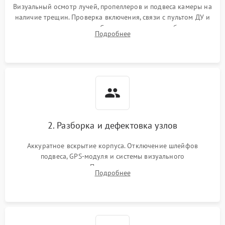
Визуальный осмотр лучей, пропеллеров и подвеса камеры на
наличие трещин. Проверка включения, связи с пультом ДУ и
передачи видеосигнала. Считывание логов ошибок через
Подробнее
полетное ПО для определения характера неисправности.
2. Разборка и дефектовка узлов
Аккуратное вскрытие корпуса. Отключение шлейфов
подвеса, GPS-модуля и системы визуального
позиционирования. Проверка полетного контроллера,
Подробнее
регуляторов оборотов (ESC) и бесколлекторных моторов на
короткое замыкание.