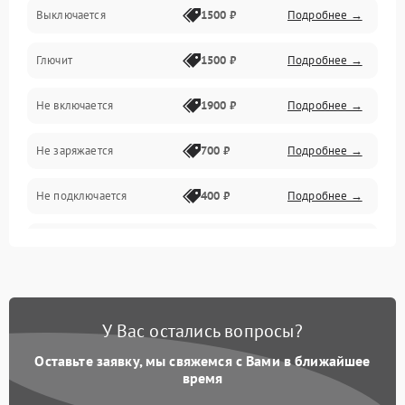
ESC и питание
Выключается
1500 ₽
Подробнее →
Камера и подвес
Глючит
1500 ₽
Подробнее →
Механические повреждения
Не включается
1900 ₽
Подробнее →
Программные сбои
Не заряжается
700 ₽
Подробнее →
Связь и телеметрия
Не подключается
400 ₽
Подробнее →
Температурные и внешние факторы
Нет изображения
2300 ₽
Подробнее →
Пропеллеры
Камеры
У Вас остались вопросы?
Оставьте заявку, мы свяжемся с Вами в ближайшее
время