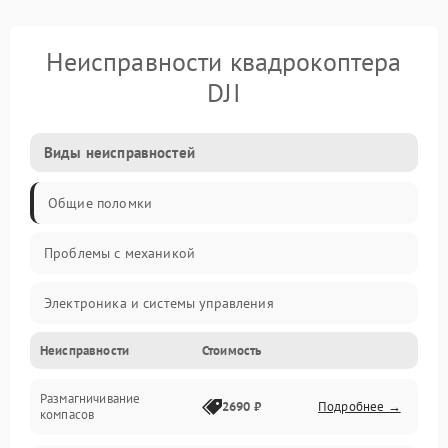
Неисправности квадрокоптера
DJI
Виды неисправностей
Общие поломки
Проблемы с механикой
Электроника и системы управления
Неисправности
Стоимость
Проблемы с сигналом
Размагничивание
Двигатели и силовая установка
2690 ₽
Подробнее →
компасов