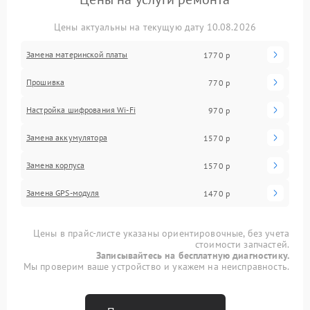
Цены актуальны на текущую дату 10.08.2026
Замена материнской платы
1770 р
Прошивка
770 р
Настройка шифрования Wi-Fi
970 р
Замена аккумулятора
1570 р
Замена корпуса
1570 р
Замена GPS-модуля
1470 р
Цены в прайс-листе указаны ориентировочные, без учета
стоимости запчастей.
Записывайтесь на бесплатную диагностику.
Мы проверим ваше устройство и укажем на неисправность.