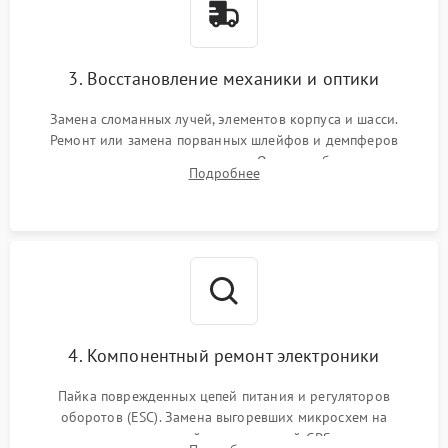
3. Восстановление механики и оптики
Замена сломанных лучей, элементов корпуса и шасси.
Ремонт или замена порванных шлейфов и демпферов
трехосевого подвеса камеры. Очистка объектива,
Подробнее
восстановление механизма фокусировки. Установка новых
пропеллеров.
4. Компонентный ремонт электроники
Пайка поврежденных цепей питания и регуляторов
оборотов (ESC). Замена выгоревших микросхем на
материнской плате, модулей GPS