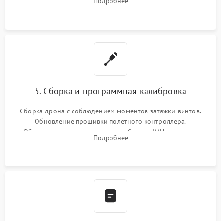
Подробнее
5. Сборка и программная калибровка
Сборка дрона с соблюдением моментов затяжки винтов.
Обновление прошивки полетного контроллера.
Обязательная программная калибровка IMU-сенсоров,
Подробнее
компаса, датчиков позиционирования и горизонта подвеса
камеры.