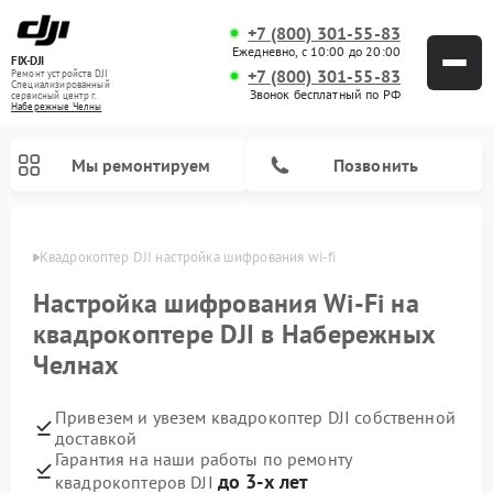
+7 (800) 301-55-83
Ежедневно, с 10:00 до 20:00
FIX-DJI
+7 (800) 301-55-83
Ремонт устройств DJI
Специализированный
Звонок бесплатный по РФ
cервисный центр г.
Набережные Челны
Мы ремонтируем
Позвонить
елнах
Квадрокоптер DJI настройка шифрования wi-fi
Настройка шифрования Wi-Fi на
квадрокоптере DJI в Набережных
Челнах
Привезем и увезем квадрокоптер DJI собственной
доставкой
Гарантия на наши работы по ремонту
до 3-х лет
квадрокоптеров DJI