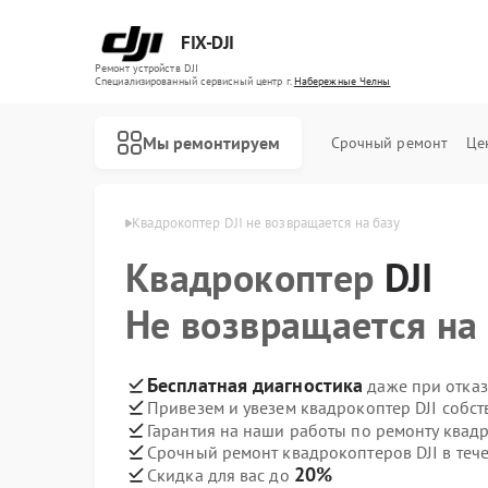
FIX-DJI
Ремонт устройств DJI
Специализированный cервисный центр г.
Набережные Челны
Мы ремонтируем
Срочный ремонт
Це
 Набережных Челнах
Квадрокоптер DJI не возвращается на базу
Квадрокоптер
DJI
Не возвращается на
Бесплатная диагностика
даже при отказ
Привезем и увезем квадрокоптер DJI собс
Гарантия на наши работы по ремонту квад
Срочный ремонт квадрокоптеров DJI в теч
20%
Скидка для вас до