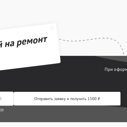
й на ремонт
При оформл
Отправить заявку и получить 1500 ₽
сти