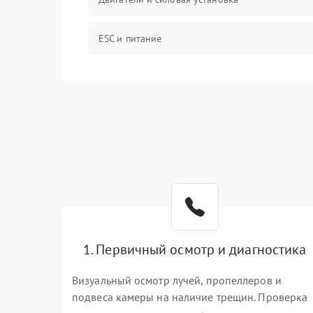
ESC и питание
Камера и подвес
Механические повреждения
Программные сбои
Связь и телеметрия
Температурные и внешние факторы
1. Первичный осмотр и диагностика
Пропеллеры
Визуальный осмотр лучей, пропеллеров и
подвеса камеры на наличие трещин. Проверка
Камеры