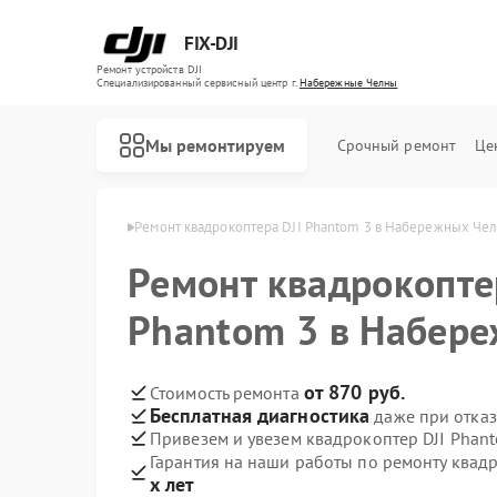
FIX-DJI
Ремонт устройств DJI
Специализированный cервисный центр г.
Набережные Челны
Мы ремонтируем
Срочный ремонт
Це
 Набережных Челнах
Ремонт квадрокоптера DJI Phantom 3 в Набережных Че
Ремонт квадрокопте
Phantom 3 в Набер
от 870 руб.
Стоимость ремонта
Бесплатная диагностика
даже при отказ
Привезем и увезем квадрокоптер DJI Phan
Гарантия на наши работы по ремонту квад
х лет