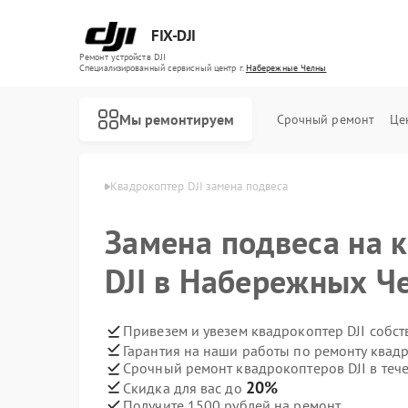
FIX-DJI
Ремонт устройств DJI
Специализированный cервисный центр г.
Набережные Челны
Мы ремонтируем
Срочный ремонт
Це
 Набережных Челнах
Квадрокоптер DJI замена подвеса
Замена подвеса на 
DJI в Набережных Ч
Привезем и увезем квадрокоптер DJI собс
Гарантия на наши работы по ремонту квад
Срочный ремонт квадрокоптеров DJI в теч
20%
Скидка для вас до
Получите 1500 рублей на ремонт