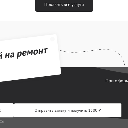
Показать все услуги
й на ремонт
При оформл
Отправить заявку и получить 1500 ₽
сти