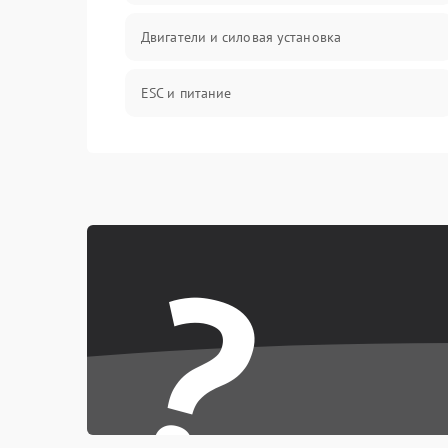
Двигатели и силовая установка
ESC и питание
Камера и подвес
Механические повреждения
?
Программные сбои
Связь и телеметрия
Температурные и внешние факторы
Пропеллеры