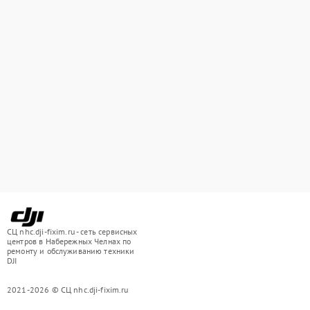
СЦ nhc.dji-fixim.ru - сеть сервисных
центров в Набережных Челнах по
ремонту и обслуживанию техники
DJI
2021-2026 © СЦ nhc.dji-fixim.ru