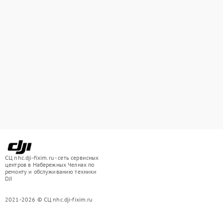
СЦ nhc.dji-fixim.ru - сеть сервисных
центров в Набережных Челнах по
ремонту и обслуживанию техники
DJI
2021-2026 © СЦ nhc.dji-fixim.ru