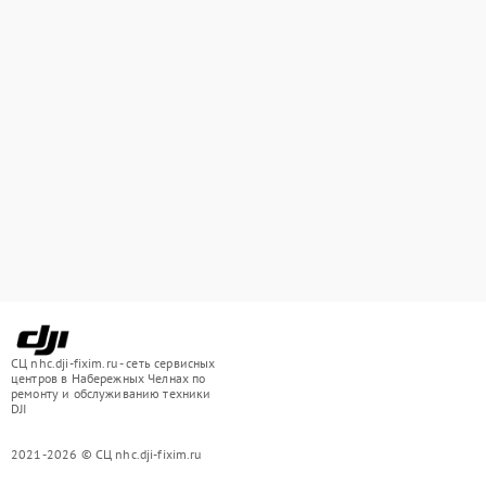
СЦ nhc.dji-fixim.ru - сеть сервисных
центров в Набережных Челнах по
ремонту и обслуживанию техники
DJI
2021-2026 © СЦ nhc.dji-fixim.ru