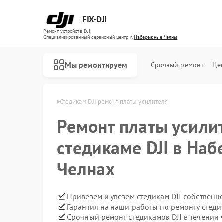
FIX-DJI
Ремонт устройств DJI
Специализированный cервисный центр г.
Набережные Челны
Мы ремонтируем
Срочный ремонт
Це
 Набережных Челнах
Стедикам DJI ремонт платы усилителя
Ремонт платы усили
стедикаме DJI в На
Челнах
Привезем и увезем стедикам DJI собственн
Гарантия на наши работы по ремонту стеди
Срочный ремонт стедикамов DJI в течении 