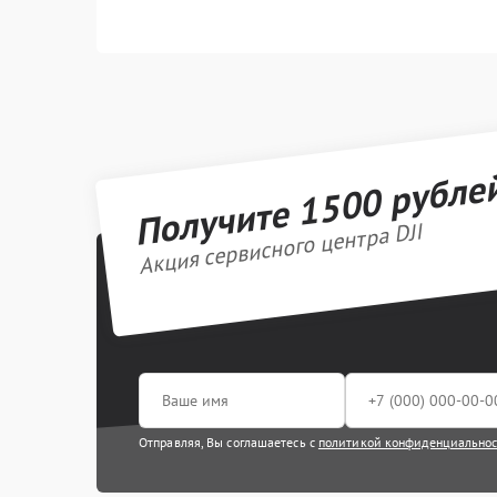
Получите 1500 рубле
Акция сервисного центра DJI
Отправляя, Вы соглашаетесь с
политикой конфиденциально