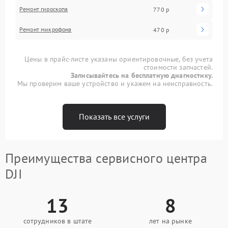
Ремонт гироскопа
770 р
Ремонт микрофона
470 р
Цены в прайс-листе указаны ориентировочные, без учета
стоимости запчастей.
Записывайтесь на бесплатную диагностику.
Мы проверим ваше устройство и укажем на неисправность.
Показать все услуги
Преимущества сервисного центра
DJI
13
8
сотрудников в штате
лет на рынке