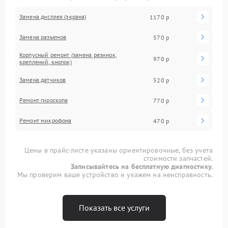
Замена дисплея (экрана)
1170 р
Замена разъемов
570 р
Корпусный ремонт (замена резинок,
970 р
креплений, кнопок)
Замена датчиков
520 р
Ремонт гироскопа
770 р
Ремонт микрофона
470 р
Цены в прайс-листе указаны ориентировочные, без учета
стоимости запчастей.
Записывайтесь на бесплатную диагностику.
Мы проверим ваше устройство и укажем на неисправность.
Показать все услуги