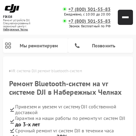
+7 (800) 301-55-83
Ежедневно, с 10:00 до 20:00
FIX-DJI
+7 (800) 301-55-83
Ремонт устройств DJI
Специализированный
Звонок бесплатный по РФ
cервисный центр г.
Набережные Челны
Мы ремонтируем
Позвонить
елнах
VR система DJI ремонт bluetooth-систем
Ремонт Bluetooth-систем на vr
системе DJI в Набережных Челнах
Привезем и увезем vr систему DJI собственной
доставкой
Гарантия на наши работы по ремонту vr систем DJI
до 3-х лет
Срочный ремонт vr систем DJI в течении часа