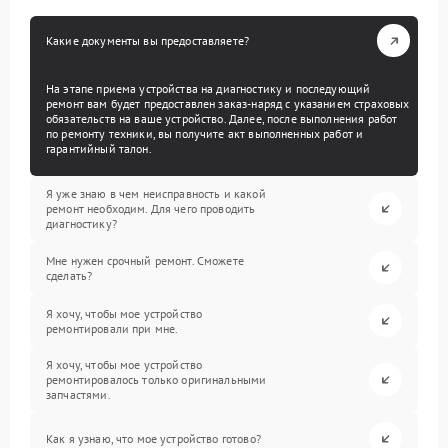
Какие документы вы предоставляете?
На этапе приема устройства на диагностику и последующий
ремонт вам будет предоставлен заказ-наряд с указанием страховых
обязательств на ваше устройство. Далее, после выполнения работ
по ремонту техники, вы получите акт выполненных работ и
гарантийный талон.
Я уже знаю в чем неисправность и какой
ремонт необходим. Для чего проводить
диагностику?
Мне нужен срочный ремонт. Сможете
сделать?
Я хочу, чтобы мое устройство
ремонтировали при мне.
Я хочу, чтобы мое устройство
ремонтировалось только оригинальными
запчастями.
Как я узнаю, что мое устройство готово?