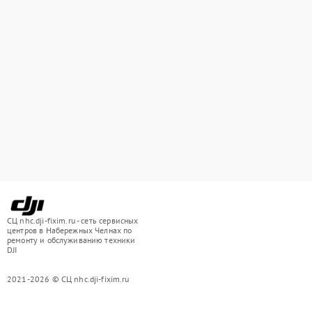
СЦ nhc.dji-fixim.ru - сеть сервисных
центров в Набережных Челнах по
ремонту и обслуживанию техники
DJI
2021-2026 © СЦ nhc.dji-fixim.ru