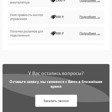
1500 ₽
Подробнее →
аккумулятора
Механика
Неисправность кнопок
500 ₽
Подробнее →
управления
Поломка разъемов для
500 ₽
Подробнее →
подключения
Неисправность системы
1000 ₽
Подробнее →
звука
Повреждение проводов
500 ₽
Подробнее →
У Вас остались вопросы?
Неисправность системы
1000 ₽
Подробнее →
защиты от перегрузок
Оставьте заявку, мы свяжемся с Вами в ближайшее
время
Поломка системы
автоматического
1000 ₽
Подробнее →
Заказать звонок
отключения