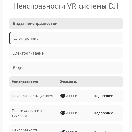
Неисправности VR системы DJI
Виды неисправностей
Электроника
Электропитание
Видео
Неисправности
Стоимость
ПО
Неисправность дисплея
2000 ₽
Подробнее →
Сенсоры
Поломка системы
Механические повреждения
2000 ₽
Подробнее →
трекинга
Оптика
Неисправность