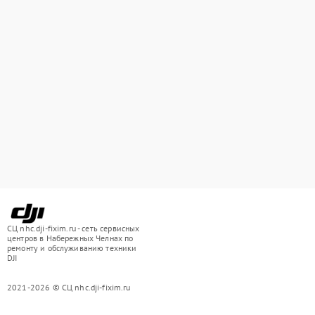
СЦ nhc.dji-fixim.ru - сеть сервисных
центров в Набережных Челнах по
ремонту и обслуживанию техники
DJI
2021-2026 © СЦ nhc.dji-fixim.ru