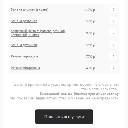
Замена дисплея (экрана)
1170 р
Замена разъемов
570 р
Корпусный ремонт (замена резинок,
970 р
креплений, кнопок)
Замена датчиков
520 р
Ремонт гироскопа
770 р
Ремонт микрофона
470 р
Цены в прайс-листе указаны ориентировочные, без учета
стоимости запчастей.
Записывайтесь на бесплатную диагностику.
Мы проверим ваше устройство и укажем на неисправность.
Показать все услуги