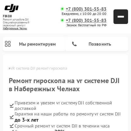
+7 (800) 301-55-83
Ежедневно, с 10:00 до 20:00
FIX-DJI
+7 (800) 301-55-83
Ремонт устройств DJI
Специализированный
Звонок бесплатный по РФ
cервисный центр г.
Набережные Челны
Мы ремонтируем
Позвонить
елнах
VR система DJI ремонт гироскопа
Ремонт гироскопа на vr системе DJI
в Набережных Челнах
Привезем и увезем vr систему DJI собственной
доставкой
Гарантия на наши работы по ремонту vr систем DJI
до 3-х лет
Срочный ремонт vr систем DJI в течении часа