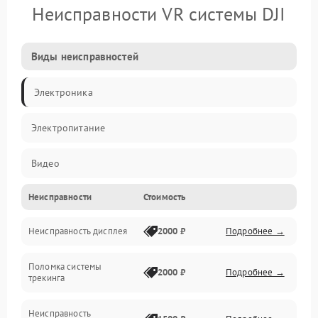
Неисправности VR системы DJI
Виды неисправностей
Электроника
Электропитание
Видео
Неисправности
Стоимость
ПО
Неисправность дисплея
2000 ₽
Подробнее →
Сенсоры
Поломка системы
Механические повреждения
2000 ₽
Подробнее →
трекинга
Оптика
Неисправность