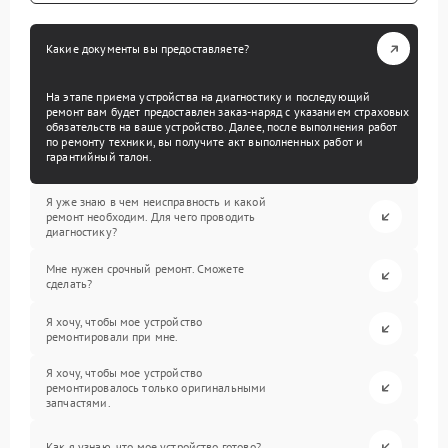
Какие документы вы предоставляете?
На этапе приема устройства на диагностику и последующий
ремонт вам будет предоставлен заказ-наряд с указанием страховых
обязательств на ваше устройство. Далее, после выполнения работ
по ремонту техники, вы получите акт выполненных работ и
гарантийный талон.
Я уже знаю в чем неисправность и какой
ремонт необходим. Для чего проводить
диагностику?
Мне нужен срочный ремонт. Сможете
сделать?
Я хочу, чтобы мое устройство
ремонтировали при мне.
Я хочу, чтобы мое устройство
ремонтировалось только оригинальными
запчастями.
Как я узнаю, что мое устройство готово?