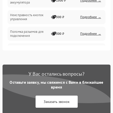
1500 ₽
Подробнее →
аккумулятора
Механика
Неисправность кнопок
500 ₽
Подробнее →
управления
Поломка разъемов для
500 ₽
Подробнее →
подключения
Неисправность системы
1000 ₽
Подробнее →
звука
Повреждение проводов
500 ₽
Подробнее →
У Вас остались вопросы?
Неисправность системы
1000 ₽
Подробнее →
защиты от перегрузок
Оставьте заявку, мы свяжемся с Вами в ближайшее
время
Поломка системы
автоматического
1000 ₽
Подробнее →
Заказать звонок
отключения